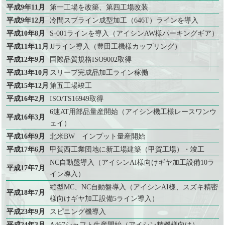
平成9年11月
第一工場を改築、第四工場改装
平成9年12月
冷間スプライン成型加工
（646T）
ラインを導入
平成10年8月
S‐001ラインを導入
（アイシンAW様パーキングギア）
平成11年11月
JJライン導入
（豊田工機様カップリング）
平成12年9月
国際品質規格ISO9002取得
平成13年10月
スリープ完成品加工ライン稼働
平成15年12月
第五工場竣工
平成16年2月
ISO/TS16949取得
6速AT用部品量産開始
（アイシン機工様レースワンウ
平成16年3月
ェイ）
平成16年9月
北米BW インプット量産開始
平成17年6月
甲賀西工業団地に新工場建築（甲賀工場）・竣工
NC自動盤導入
（アイシンAI様向けギヤ加工設備10ラ
平成17年7月
イン導入）
縦型MC、NC自動盤導入
（アイシンAI様、スズキ精密
平成18年7月
様向けギヤ加工設備5ライン導入）
平成23年9月
スピニング機導入
平成24年3月
A467シャフト生産開始
（アイシン精機様向け）