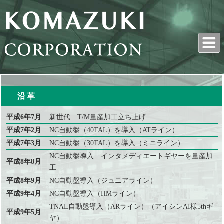
沿革
平成6年7月
新世代 T/M量産加工立ち上げ
平成7年2月
NC自動盤（40TAL）を導入
（ATライン）
平成7年3月
NC自動盤（30TAL）を導入
（ミニライン）
NC自動盤導入 インタメディエートギヤーを量産加
平成8年8月
工
平成8年9月
NC自動盤導入
（ジュニアライン）
平成9年4月
NC自動盤導入
（HMライン
）
TNAL自動盤導入
（ARライン）（アイシンAI様5thギ
平成9年5月
ヤ）